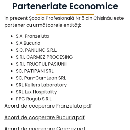
Parteneriate Economice
În prezent Școala Profesională Nr.5 din Chișinău este
partener cu următoarele entități:
S.A. Franzeluța
S.A.Bucuria
S.C. PANILINO S.R.L.
S.R.L CARMEZ PROCESING
S.R.L FRUCTUL PASIUNII
SC. PATIPANI SRL.
SC. Pan-Car-Lean SRL
SRL Kellers Laboratory
SRL Lux Hospitality
FPC Rogob S.R.L.
Acord de cooperare Franzeluta.pdf
Acord de cooperare Bucuria.pdf
Acord de cooperare Carmez.pdf