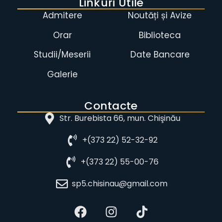
Linkuri Utile
Admitere
Noutăți și Avize
Orar
Biblioteca
Studii/Meserii
Date Bancare
Galerie
Contacte
Str. Burebista 66, mun. Chişinău
+(373 22) 52-32-92
+(373 22) 55-00-76
sp5.chisinau@gmail.com