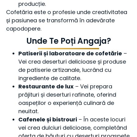
producție.
Cofetăria este o profesie unde creativitatea
și pasiunea se transformă în adevărate
capodopere.
Unde Te Poți Angaja?
Patiserii și laboratoare de cofetărie
–
Vei crea deserturi delicioase și produse
de patiserie artizanale, lucrând cu
ingrediente de calitate.
Restaurante de lux
– Vei prepara
prăjituri și deserturi rafinate, oferind
oaspeților o experiență culinară de
neuitat.
Cafenele și bistrouri
– În aceste locuri
vei crea dulciuri delicioase, completând
oferta de băuturi cu deserturi proaspete.