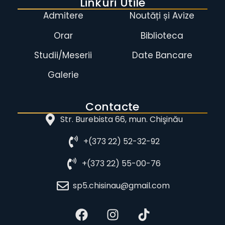
Linkuri Utile
Admitere
Noutăți și Avize
Orar
Biblioteca
Studii/Meserii
Date Bancare
Galerie
Contacte
Str. Burebista 66, mun. Chişinău
+(373 22) 52-32-92
+(373 22) 55-00-76
sp5.chisinau@gmail.com