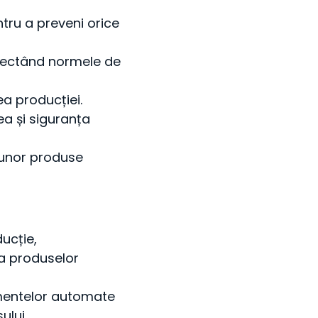
ntru a preveni orice
spectând normele de
ea producției.
ea și siguranța
l unor produse
ucție,
ea produselor
mentelor automate
ului.