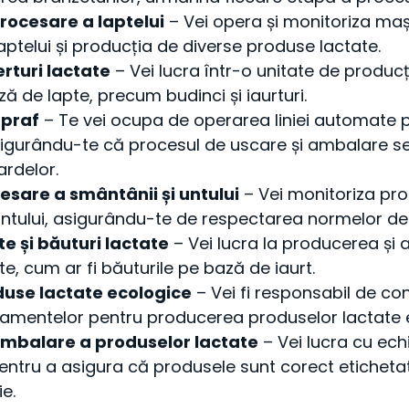
rocesare a laptelui
– Vei opera și monitoriza maș
aptelui și producția de diverse produse lactate.
erturi lactate
– Vei lucra într-o unitate de producț
ă de lapte, precum budinci și iaurturi.
 praf
– Te vei ocupa de operarea liniei automate 
asigurându-te că procesul de uscare și ambalare 
rdelor.
cesare a smântânii și untului
– Vei monitoriza pr
untului, asigurându-te de respectarea normelor de 
e și băuturi lactate
– Vei lucra la producerea și 
te, cum ar fi băuturile pe bază de iaurt.
duse lactate ecologice
– Vei fi responsabil de contr
amentelor pentru producerea produselor lactate 
mbalare a produselor lactate
– Vei lucra cu e
ntru a asigura că produsele sunt corect etichetat
ie.