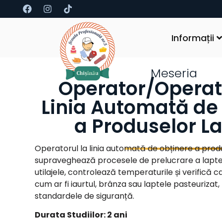
Informații
Meseria
Operator/Operat
Linia Automată de
a Produselor L
Operatorul la linia automată de obținere a prod
supraveghează procesele de prelucrare a laptel
utilajele, controlează temperaturile și verifică c
cum ar fi iaurtul, brânza sau laptele pasteurizat
standardele de siguranță.
Durata Studiilor: 2 ani