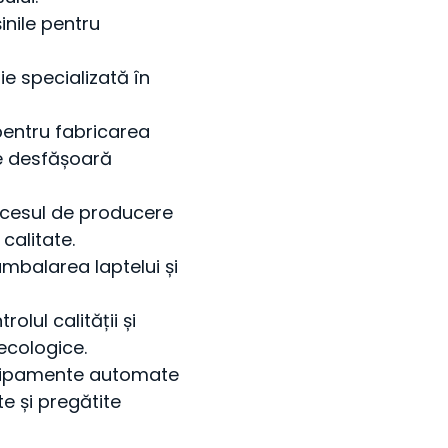
inile pentru
ie specializată în
pentru fabricarea
se desfășoară
ocesul de producere
calitate.
ambalarea laptelui și
olul calității și
ecologice.
chipamente automate
e și pregătite