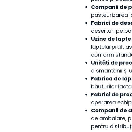
Companii de p
pasteurizarea l
Fabrici de des
deserturi pe baz
Uzine de lapte
laptelui praf, 
conform standa
Unități de pro
a smântânii și 
Fabrica de lapt
băuturilor lacta
Fabrici de pro
operarea echip
Companii de a
de ambalare, pe
pentru distribuț