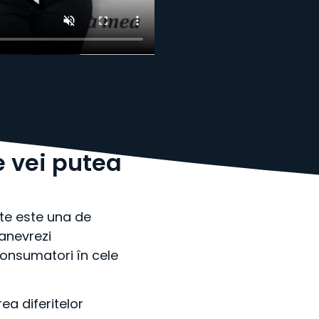
 vei putea
te este una de
anevrezi
consumatori în cele
a diferitelor