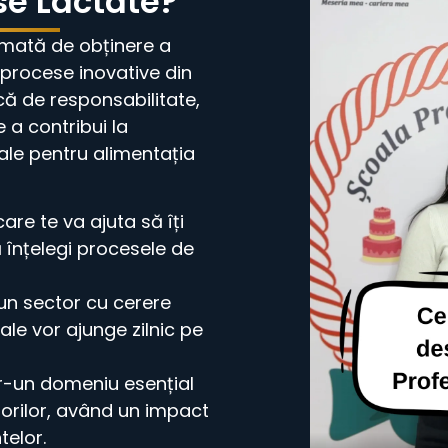
se Lactate?
omată de obținere a
 procese inovative din
că de responsabilitate,
e a contribui la
le pentru alimentația
are te va ajuta să îți
să înțelegi procesele de
un sector cu cerere
le vor ajunge zilnic pe
tr-un domeniu esențial
rilor, având un impact
telor.