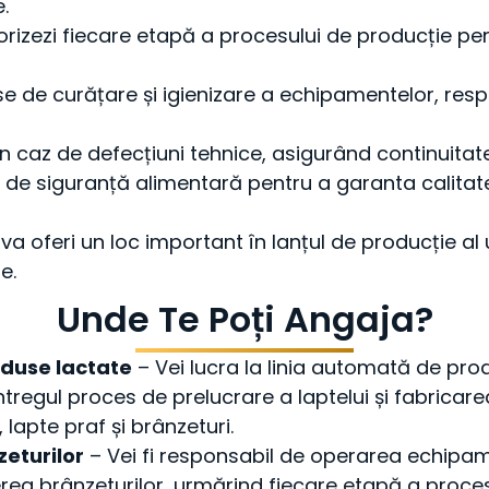
.
torizezi fiecare etapă a procesului de producție pe
se de curățare și igienizare a echipamentelor, re
în caz de defecțiuni tehnice, asigurând continuitat
i de siguranță alimentară pentru a garanta calitat
 va oferi un loc important în lanțul de producție a
e.
Unde Te Poți Angaja?
oduse lactate
– Vei lucra la linia automată de prod
tregul proces de prelucrare a laptelui și fabricar
 lapte praf și brânzeturi.
zeturilor
– Vei fi responsabil de operarea echipa
ea brânzeturilor, urmărind fiecare etapă a proces