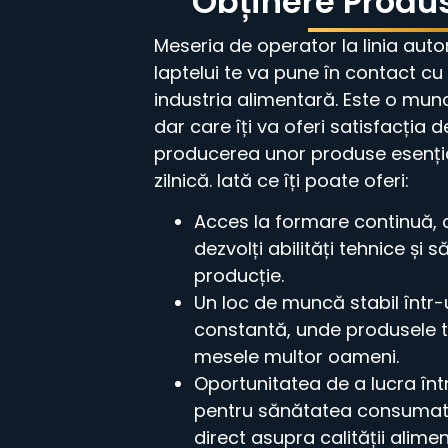
Obținere Produ
Meseria de operator la linia aut
laptelui te va pune în contact cu
industria alimentară. Este o mun
dar care îți va oferi satisfacția d
producerea unor produse esenția
zilnică. Iată ce îți poate oferi:
Acces la formare continuă, c
dezvolți abilități tehnice și 
producție.
Un loc de muncă stabil într-
constantă, unde produsele ta
mesele multor oameni.
Oportunitatea de a lucra în
pentru sănătatea consumato
direct asupra calității alimen