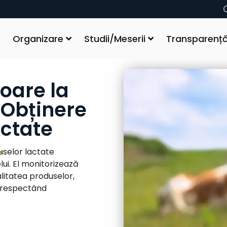
Organizare
Studii/Meserii
Transparenț
oare la
 Obținere
actate
uselor lactate
ui. El monitorizează
alitatea produselor,
, respectând