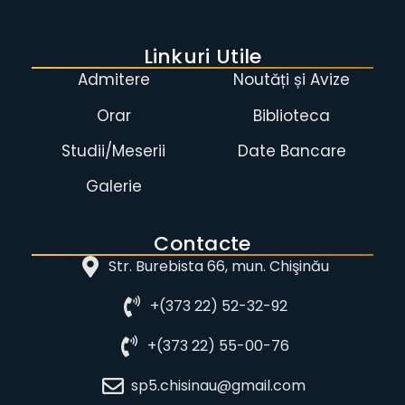
Linkuri Utile
Admitere
Noutăți și Avize
Orar
Biblioteca
Studii/Meserii
Date Bancare
Galerie
Contacte
Str. Burebista 66, mun. Chişinău
+(373 22) 52-32-92
+(373 22) 55-00-76
sp5.chisinau@gmail.com