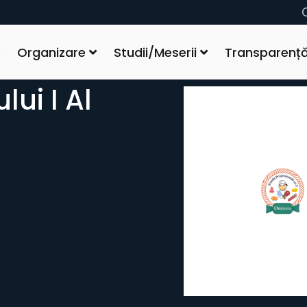
Organizare
Studii/Meserii
Transparenț
lui I Al