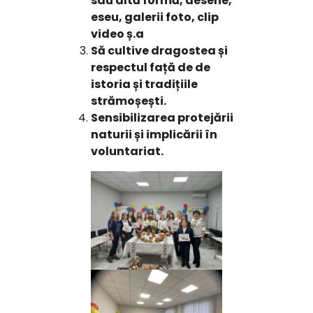
sau altă formă, desene,
eseu, galerii foto, clip
video ș.a
Să cultive dragostea și
respectul față de de
istoria și tradițiile
strămoșești.
Sensibilizarea protejării
naturii și implicării în
voluntariat.