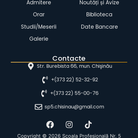
Admitere
Noutăți și Avize
Orar
Biblioteca
Studii/Meserii
Date Bancare
Galerie
Contacte
Str. Burebista 66, mun. Chişinău
+(373 22) 52-32-92
+(373 22) 55-00-76
sp5.chisinau@gmail.com
Copyright © 2026 Școala Profesională Nr. 5