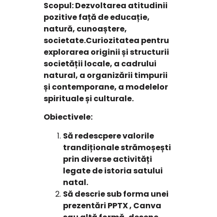
Scopul:
Dezvoltarea atitudinii
pozitive față de educație,
natură, cunoaștere,
societate.Curiozitatea pentru
explorarea originii și structurii
societății locale, a cadrului
natural, a organizării timpurii
și contemporane, a modelelor
spirituale și culturale
.
Obiectivele:
Să redescpere valorile
trandiționale strămoșești
prin diverse activități
legate de istoria satului
natal.
Să descrie sub forma unei
prezentări PPTX , Canva