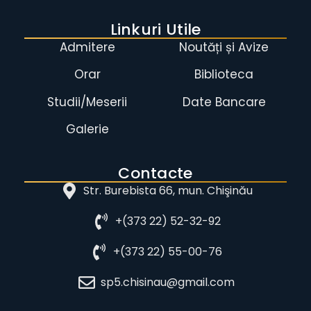
Linkuri Utile
Admitere
Noutăți și Avize
Orar
Biblioteca
Studii/Meserii
Date Bancare
Galerie
Contacte
Str. Burebista 66, mun. Chişinău
+(373 22) 52-32-92
+(373 22) 55-00-76
sp5.chisinau@gmail.com