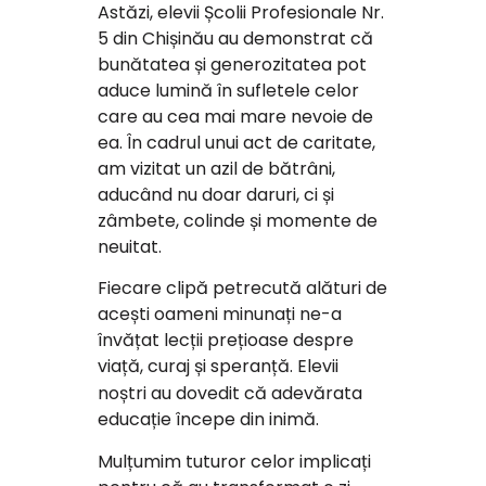
Astăzi, elevii Școlii Profesionale Nr.
5 din Chișinău au demonstrat că
bunătatea și generozitatea pot
aduce lumină în sufletele celor
care au cea mai mare nevoie de
ea. În cadrul unui act de caritate,
am vizitat un azil de bătrâni,
aducând nu doar daruri, ci și
zâmbete, colinde și momente de
neuitat.
Fiecare clipă petrecută alături de
acești oameni minunați ne-a
învățat lecții prețioase despre
viață, curaj și speranță. Elevii
noștri au dovedit că
adevărata
educație începe din inimă.
Mulțumim tuturor celor implicați